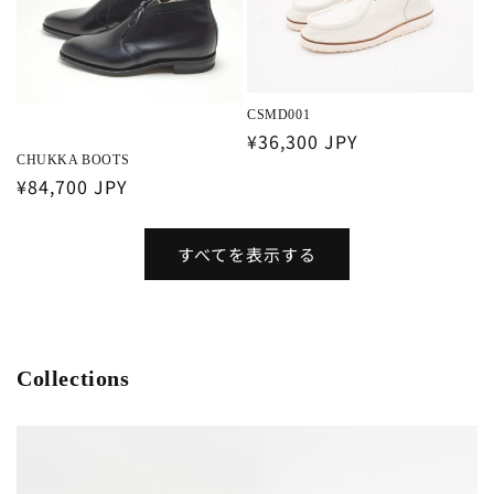
CSMD001
通
¥36,300 JPY
CHUKKA BOOTS
常
通
¥84,700 JPY
価
常
格
価
すべてを表示する
格
Collections