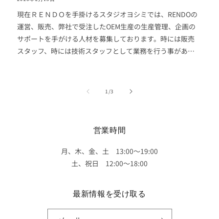
現在ＲＥＮＤＯを手掛けるスタジオヨシミでは、RENDOの
運営、販売、弊社で受注したOEM生産の生産管理、企画の
サポートを手がける人材を募集しております。時には販売
スタッフ、時には技術スタッフとして業務を行う事があり
ますが経験、未経験は問いません。 靴が好きだ、もっと靴
を奥深く探求したいと言う方は 見学や一度話を聞いてみて
からでも構いませんので ぜひお問合せください。 〇雇用形
の
1
/
3
態:正社員 募集職種:自社ブランド（ＲＥＮＤＯ、ＴＥＰ＿
Ｐ）生産管理、企画、店舗、オーダー会の販売サポート等
〇勤務時間:10:00～19:00 実働8時間 休憩1時間 〇年間休
営業時間
日数:.120日 休日、休暇:有給休暇あり 〇月給：22万円
～ 経験、能力を考慮の上、社内規定により決定します。
月、木、金、土 13:00〜19:00
試用期間あり：3ヶ月 ※残業制度あり ※通勤手当あり(月2
土、祝日 12:00〜18:00
万5000円まで)〇加入保険: 健康保険，厚生年金保険，雇
用保険，労災保険 〇勤務地：東京都台東区浅草7-5-5 株式
最新情報を受け取る
会社スタジオヨシミ銀座線、都営浅草線浅草駅より徒歩13
分 〇募集人数：1名ご希望される方は 下記アドレス、もし